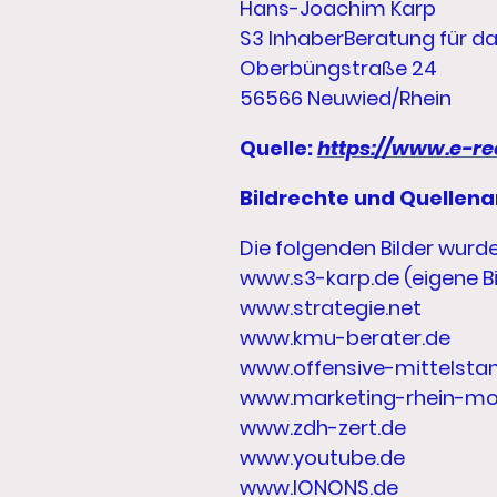
Hans-Joachim Karp
S3 InhaberBeratung für d
Oberbüngstraße 24
56566 Neuwied/Rhein
Quelle:
https://www.e-re
Bildrechte und Quellena
Die folgenden Bilder wurd
www.s3-karp.de (eigene Bi
www.strategie.net
www.kmu-berater.de
www.offensive-mittelsta
www.marketing-rhein-mo
www.zdh-zert.de
www.youtube.de
www.IONONS.de