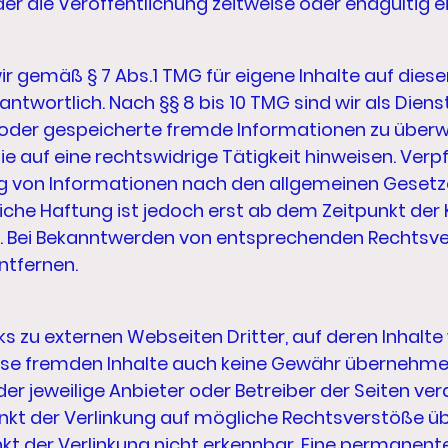
er die Veröffentlichung zeitweise oder endgültig ei
ir gemäß § 7 Abs.1 TMG für eigene Inhalte auf dies
ntwortlich. Nach §§ 8 bis 10 TMG sind wir als Diens
te oder gespeicherte fremde Informationen zu übe
e auf eine rechtswidrige Tätigkeit hinweisen. Verp
g von Informationen nach den allgemeinen Gesetze
liche Haftung ist jedoch erst ab dem Zeitpunkt der 
. Bei Bekanntwerden von entsprechenden Rechtsve
ntfernen.
s zu externen Webseiten Dritter, auf deren Inhalte 
ese fremden Inhalte auch keine Gewähr übernehmen.
 der jeweilige Anbieter oder Betreiber der Seiten ver
kt der Verlinkung auf mögliche Rechtsverstöße üb
t der Verlinkung nicht erkennbar. Eine permanente 