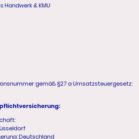
as Handwerk & KMU
tionsnummer gemäß §27 a Umsatzsteuergesetz:
pflichtversicherung:
chaft:
üsseldorf
herung: Deutschland